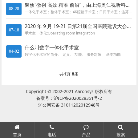
聚焦“微创 高效 精准 前沿”，由上海奥仁视听科技有限公司承接的广西医科大一附院机器人腔镜、日间手术中心启用
08-28
一体化手术室；整体手术室；4K腔镜手术室；日间手术室；达芬奇手术机器人，数字化手术室，4K无损手术室
2020 年 9 月 19-21 日第21届全国医院建设大会CHCC2020 将在深圳国展中心开展
07-18
手术室一体化;Operating room integration
什么叫数字一体化手术室
04-02
数字化手术室的简介、 定义、 功能、 服务对象、 基本功能
共
1
页
8
条
Copyright © 2002-2021 Aaronsys 版权所有
备案号：
沪ICP备2020028351号-2
沪公网安备 31011202012948号
首页
电话
产品
搜索