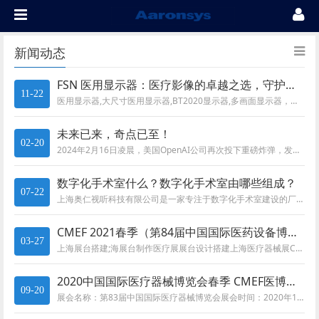
新闻动态
FSN 医用显示器：医疗影像的卓越之选，守护健康的 “慧眼”
11-22
医用显示器,大尺寸医用显示器,BT2020显示器,多画面显示器，多窗口显示器
未来已来，奇点已至！
02-20
2024年2月16日凌晨，美国OpenAI公司再次投下重磅炸弹，发布了其首个文字生成视频模型——Sora。仅需输入一段文...
数字化手术室什么？数字化手术室由哪些组成？
07-22
上海奥仁视听科技有限公司是一家专注于数字化手术室建设的厂家，拥有多年建设数字化手术室经验，解决方案等。案例遍布全国各大医...
CMEF 2021春季（第84届中国国际医药设备博览会）将于2021年5月13日至16日在中国上海国家会展中心举行
03-27
上海展台搭建;海展台制作医疗展展台设计搭建上海医疗器械展CMEF展台设计搭建
2020中国国际医疗器械博览会春季 CMEF医博会将于10月19-22日在上海国家会展中心举办
09-20
展会名称：第83届中国国际医疗器械博览会展会时间：2020年10月 19日-22日展会地点：国家会展中心（上海）主办单位...