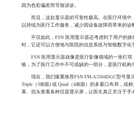
因为色彩偏差而导致误诊。
而且，这款显示器的可靠性极高。在医疗环境中
以持续为医疗工作服务，减少因设备故障而带来的诊
不仅如此，
FSN 医用显示器还考虑到了用户
时，它还可以方便地与医院的信息系统与智能数字化
FSN 医用显示器就像是医疗影像领域的一座灯
验，为了医疗工作中不可或缺的一部分，是医疗机构
现在，我们隆重推荐
FSN
FM-A5504D
GC型号
显
Triple
（
3画面)
或
Quad
（
4画面）的多
窗口布局
，或称
幕、扭头查看各种仪器显示屏，让医生真正关注于手